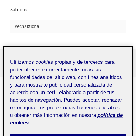
Saludos.
Pechakucha
Publicado
Etiquetas
9 junio, 2021
A+
,
Andres Adell
,
Proyecto III
,
Señalética
,
Utilizamos
cookies
propias y de terceros para
el
Signage
,
Digital Signage
,
Boreal
,
pechakucha
,
PEC6
en Pechakucha: Andrés Adell Echevarria
Deja un comentario
poder ofrecerte correctamente todas las
funcionalidades del sitio web, con fines analíticos
y para mostrarte publicidad personalizada de
DOCUMENTO EJECUTIVO
acuerdo con un perfil elaborado a partir de tus
ANDRES ADELL
hábitos de navegación. Puedes aceptar, rechazar
o configurar tus preferencias haciendo clic abajo,
u obtener más información en nuestra
política de
Proyecto III.
Pública
cookies.
Señalética y Digital
Signage aula 2