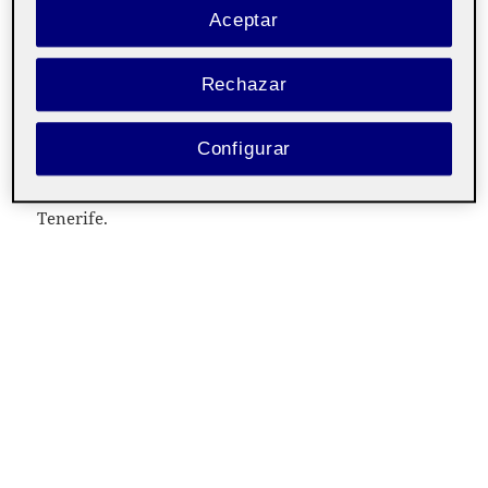
Aceptar
Hola a todos,
Rechazar
A continuación les presento el documento ejecutivo
sobre el sistema de señalética propuesto para el
Configurar
festival Boreal que se realiza en un espacio al aire
libre en el entorno del Auditorio de Santa Cruz de
Tenerife.