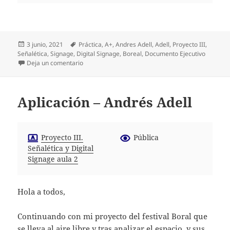
Publicado
Etiquetas
3 junio, 2021
Práctica
,
A+
,
Andres Adell
,
Adell
,
Proyecto III
,
el
Señalética
,
Signage
,
Digital Signage
,
Boreal
,
Documento Ejecutivo
en DOCUMENTO EJECUTIVO ANDRES ADELL
Deja un comentario
Aplicación – Andrés Adell
Proyecto III.
Pública
Señalética y Digital
Signage aula 2
Hola a todos,
Continuando con mi proyecto del festival Boral que
se lleva al aire libre y tras analizar el espacio
y sus