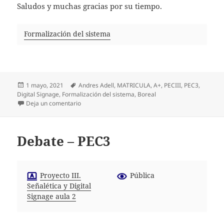
Saludos y muchas gracias por su tiempo.
Formalización del sistema
Publicado
Etiquetas
1 mayo, 2021
Andres Adell
,
MATRICULA
,
A+
,
PECIII
,
PEC3
,
el
Digital Signage
,
Formalización del sistema
,
Boreal
en Boreal: Presentación video PEC 3
Deja un comentario
Debate – PEC3
Proyecto III.
Pública
Señalética y Digital
Signage aula 2