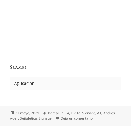
Saludos.
Aplicación
Publicado
Etiquetas
31 mayo, 2021
Boreal
,
PEC4
,
Digital Signage
,
A+
,
Andres
el
en Aplicación – Andrés 
Adell
,
Señalética
,
Signage
Deja un comentario