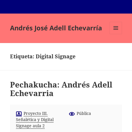
Andrés José Adell Echevarría
MENÚ
Y
WIDGETS
Etiqueta:
Digital Signage
Pechakucha: Andrés Adell
Echevarria
Proyecto III.
Pública
Señalética y Digital
Signage aula 2